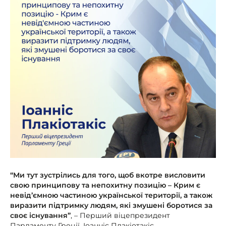
“Ми тут зустрілись для того, щоб вкотре висловити
свою принципову та непохитну позицію – Крим є
невід’ємною частиною української території, а також
виразити підтримку людям, які змушені боротися за
своє існування”
, – Перший віцепрезидент
Парламенту Греції, Іоанніс Плакіотакіс