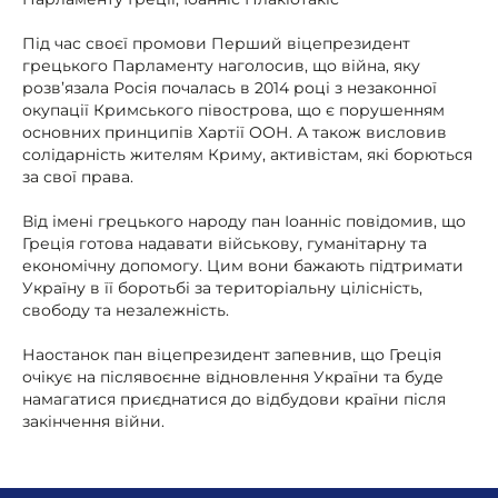
Під час своєї промови Перший віцепрезидент
грецького Парламенту наголосив, що війна, яку
розв’язала Росія почалась в 2014 році з незаконної
окупації Кримського півострова, що є порушенням
основних принципів Хартії ООН. А також висловив
солідарність жителям Криму, активістам, які борються
за свої права.
Від імені грецького народу пан Іоанніс повідомив, що
Греція готова надавати військову, гуманітарну та
економічну допомогу. Цим вони бажають підтримати
Україну в її боротьбі за територіальну цілісність,
свободу та незалежність.
Наостанок пан віцепрезидент запевнив, що Греція
очікує на післявоєнне відновлення України та буде
намагатися приєднатися до відбудови країни після
закінчення війни.