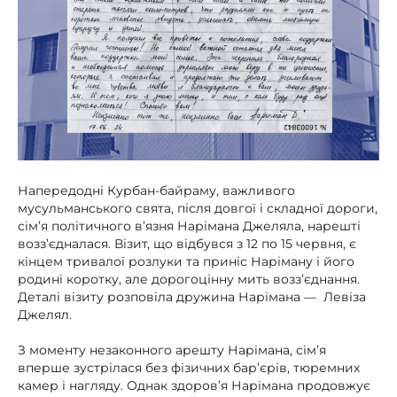
Напередодні Курбан-байраму, важливого
мусульманського свята, після довгої і складної дороги,
сім’я політичного в’язня Нарімана Джеляла, нарешті
возз’єдналася. Візит, що відбувся з 12 по 15 червня, є
кінцем тривалої розлуки та приніс Наріману і його
родині коротку, але дорогоцінну мить возз’єднання.
Деталі візиту розповіла дружина Нарімана — Левіза
Джелял.
З моменту незаконного арешту Нарімана, сім’я
вперше зустрілася без фізичних бар’єрів, тюремних
камер і нагляду. Однак здоров’я Нарімана продовжує