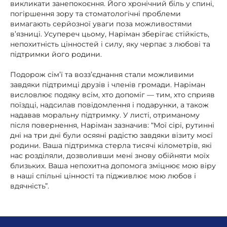
викликати занепокоєння. Його хронічний біль у спині,
погіршення зору та стоматологічні проблеми
вимагають серйозної уваги поза можливостями
в’язниці. Усупереч цьому, Наріман зберігає стійкість,
непохитність цінностей і силу, яку черпає з любові та
підтримки його родини.
Подорож сім’ї та возз’єднання стали можливими
завдяки підтримці друзів і членів громади. Наріман
висловлює подяку всім, хто допоміг — тим, хто сприяв
поїздці, надсилав повідомлення і подарунки, а також
надавав моральну підтримку. У листі, отриманому
після повернення, Наріман зазначив: “Мої сірі, рутинні
дні на три дні були осяяні радістю завдяки візиту моєї
родини. Ваша підтримка стерла тисячі кілометрів, які
нас розділяли, дозволивши мені знову обійняти моїх
близьких. Ваша непохитна допомога зміцнює мою віру
в наші спільні цінності та підживлює мою любов і
вдячність”.