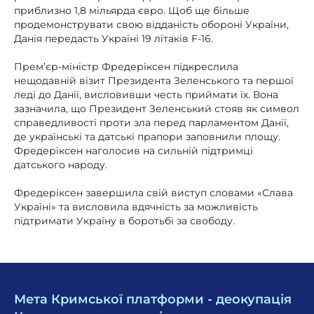
приблизно 1,8 мільярда євро. Щоб ще більше
продемонструвати свою відданість обороні України,
Данія передасть Україні 19 літаків F-16.
Прем’єр-міністр Фредеріксен підкреслила
нещодавній візит Президента Зеленського та першої
леді до Данії, висловивши честь приймати їх. Вона
зазначила, що Президент Зеленський стояв як символ
справедливості проти зла перед парламентом Данії,
де українські та датські прапори заповнили площу.
Фредеріксен наголосив на сильній підтримці
датського народу.
Фредеріксен завершила свій виступ словами «Слава
Україні» та висловила вдячність за можливість
підтримати Україну в боротьбі за свободу.
Мета Кримської платформи - деокупація