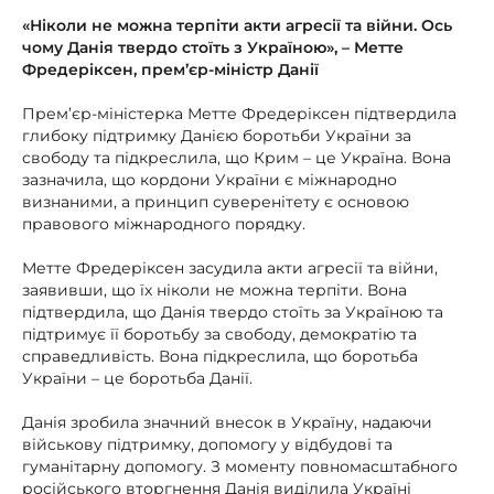
«Ніколи не можна терпіти акти агресії та війни. Ось
чому Данія твердо стоїть з Україною», – Метте
Фредеріксен, прем’єр-міністр Данії
Прем’єр-міністерка Метте Фредеріксен підтвердила
глибоку підтримку Данією боротьби України за
свободу та підкреслила, що Крим – це Україна. Вона
зазначила, що кордони України є міжнародно
визнаними, а принцип суверенітету є основою
правового міжнародного порядку.
Метте Фредеріксен засудила акти агресії та війни,
заявивши, що їх ніколи не можна терпіти. Вона
підтвердила, що Данія твердо стоїть за Україною та
підтримує її боротьбу за свободу, демократію та
справедливість. Вона підкреслила, що боротьба
України – це боротьба Данії.
Данія зробила значний внесок в Україну, надаючи
військову підтримку, допомогу у відбудові та
гуманітарну допомогу. З моменту повномасштабного
російського вторгнення Данія виділила Україні