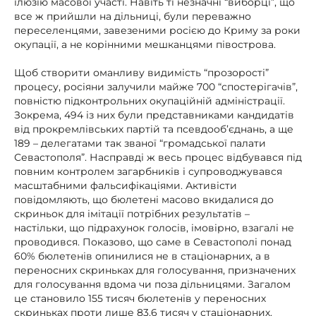
ілюзію масової участі. Навіть ті незначні “виборці”, що
все ж прийшли на дільниці, були переважно
переселенцями, завезеними росією до Криму за роки
окупації, а не корінними мешканцями півострова.
Щоб створити оманливу видимість “прозорості”
процесу, росіяни залучили майже 700 “спостерігачів”,
повністю підконтрольних окупаційній адміністрації.
Зокрема, 494 із них були представниками кандидатів
від прокремлівських партій та псевдооб’єднань, а ще
189 – делегатами так званої “громадської палати
Севастополя”. Насправді ж весь процес відбувався під
повним контролем загарбників і супроводжувався
масштабними фальсифікаціями. Активісти
повідомляють, що бюлетені масово вкидалися до
скриньок для імітації потрібних результатів –
настільки, що підрахунок голосів, імовірно, взагалі не
проводився. Показово, що саме в Севастополі понад
60% бюлетенів опинилися не в стаціонарних, а в
переносних скриньках для голосування, призначених
для голосування вдома чи поза дільницями. Загалом
це становило 155 тисяч бюлетенів у переносних
скриньках проти лише 83,6 тисяч у стаціонарних.