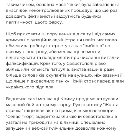
Таким чином, основна маса “явки” була забезпечена
внаслідок неконтрольованих процедур, що ще раз
доводить фіктивність і відсутність будь-якої
легітимності цього фарсу.
Щоб приховати ці порушення від світу і від самих
кримчан, окупаційна адміністрація навіть частково
обмежила роботу інтернету на час “виборів” по
всьому півострову, аби мешканці не могли
відстежувати та повідомляти про численні випадки
фальсифікацій. Крім того, у Севастополі різко
збільшили кількість патрулів, виставивши в рази
більше силовиків окупантів на вулицях, ніж зазвичай,
що лише підкреслило паніку і їхній страх перед діями
українського підпілля.
Водночас самі мешканці Криму продемонстрували
масовий бойкот цьому фарсу. Рух спротиву “Жовта
стрічка” ініціював акцію громадянської непокори
“СевасІгнор”, відкрито закликаючи севастопольців
узагалі не приходити на дільниці. Спеціально
запущений веб-сайт-лічильник дозволяв кожному