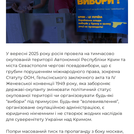
У вересні 2025 року росія провела на тимчасово
окупованій території Автономної Республіки Крим та
міста Севастополя чергові псевдовибори, що є
грубим порушенням міжнародного права, зокрема
Статуту ООН, Гельсінського заключного акта та IV
Женевської конвенції 1949 року, яка забороняє
державі-окупанту змінювати політичний статус
окупованої території чи організовувати будь-які
“вибори” під примусом. Будь-яке “волевиявлення”,
організоване окупаційною адміністрацією, є
юридично нікчемним і не створює жодних наслідків
для суверенітету України над Кримом.
Попри масований тиск та пропаганду з боку москви,