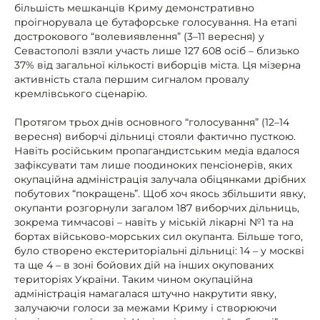
більшість мешканців Криму демонстративно
проігнорувала це бутафорське голосування. На етапі
дострокового “волевиявлення” (3–11 вересня) у
Севастополі взяли участь лише 127 608 осіб – близько
37% від загальної кількості виборців міста. Ця мізерна
активність стала першим сигналом провалу
кремлівського сценарію.
Протягом трьох днів основного “голосування” (12–14
вересня) виборчі дільниці стояли фактично пусткою.
Навіть російським пропагандистським медіа вдалося
зафіксувати там лише поодиноких пенсіонерів, яких
окупаційна адміністрація залучала обіцянками дрібних
побутових “покращень”. Щоб хоч якось збільшити явку,
окупанти розгорнули загалом 187 виборчих дільниць,
зокрема тимчасові – навіть у міській лікарні №1 та на
бортах військово-морських сил окупанта. Більше того,
було створено екстериторіальні дільниці: 14 – у москві
та ще 4 – в зоні бойових дій на інших окупованих
територіях України. Таким чином окупаційна
адміністрація намагалася штучно накрутити явку,
залучаючи голоси за межами Криму і створюючи