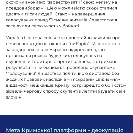
охочому анонімно “зареєструвати” свою неявку на
псевдовиборах – і цією можливістю скористалися
десятки тисяч людей. Станом на завершення
голосування понад 51 тисяча жителів Севастополя
засвідчили свою участь у бойкоті.
Україна і світова спільнота одностайно заявили про
невизнання цих незаконних “виборів”. Міністерство
закордонних справ України підкреслило, що
організація росією будь-яких голосувань на
окупованій території є протиправною, а отримані
результати – нікчемними. Проведене окупантами
“голосування” лишається політичною виставою без
жодних правових наслідків – і яскравим свідченням
відданості мешканців Криму, котрі зрештою бойкотом
зірвали чергову спробу окупантів легітимізувати свій
злочин.
Мета Кримської платформи - деокупація