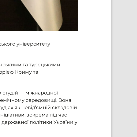
ького університету
їнськими та турецькими
торією Криму та
х студій — міжнародної
адемічному середовищі. Вона
діях як невід’ємній складовій
ніціативи, зокрема під час
 державної політики України у