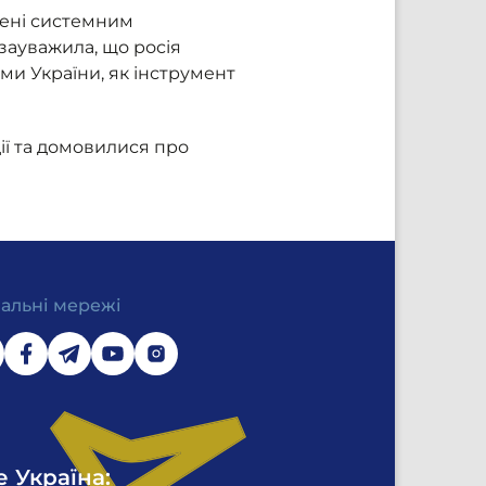
нені системним
зауважила, що росія
ми України, як інструмент
ї та домовилися про
іальні мережі
е Україна: