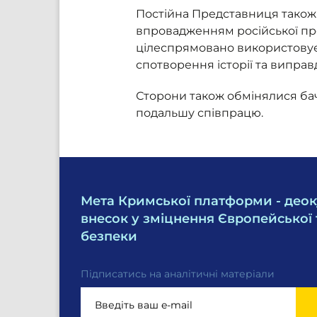
Постійна Представниця також 
впровадженням російської про
цілеспрямовано використовує о
спотворення історії та виправ
Сторони також обмінялися ба
подальшу співпрацю.
Мета Кримської платформи - деок
внесок у зміцнення Європейської 
безпеки
Підписатись на аналітичні матеріали