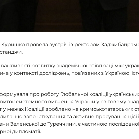
 Куришко провела зустріч із ректором Хаджибайрамс
станджи.
важливості розвитку академічної співпраці між укра
ма у контексті досліджень, пов’язаних з Україною, іс
ормувала про роботу Глобальної коаліції українськи
озвиток системного вивчення України у світовому ак
у межах Коаліції зроблено на кримськотатарських сту
лила, що започаткування та активне просування цієї і
ени Зеленської до Туреччини, є частиною послідовної
рної дипломатії.