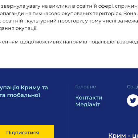
звернула увагу на виклики в освітній сфері, спричи
паганди на тимчасово окупованих територіях. Вона 
світній і культурний простори, у тому числі за межа
дання окупації.
ченням щодо можливих напрямів подальшої взаємоді
Головне
Соц
упація Криму та
та глобальної
Контакти
Медіакіт
Підписатися
Крим - ц