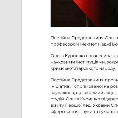
Постійна Представниця Ольга
професором Мехмет Наджі Бо
Ольга Куришко наголосила на 
науковими інституціями, зокре
кримськотатарського народу.
Постійна Представниця проінф
ініціативи, спрямованої на р
зауважила, що окремий акцент 
студій. Ольга Куришко підкрес
візиту Першої леді України Ол
сфері освіти, науки та гуманіта