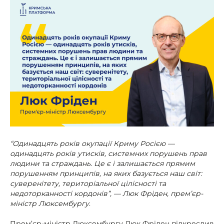
“Одинадцять років окупації Криму Росією —
одинадцять років утисків, системних порушень прав
людини та страждань. Це є і залишається прямим
порушенням принципів, на яких базується наш світ:
суверенітету, територіальної цілісності та
недоторканності кордонів”, — Люк Фріден, прем’єр-
міністр Люксембургу
.
Прем’єр-міністр Люксембургу Люк Фріден підкреслив