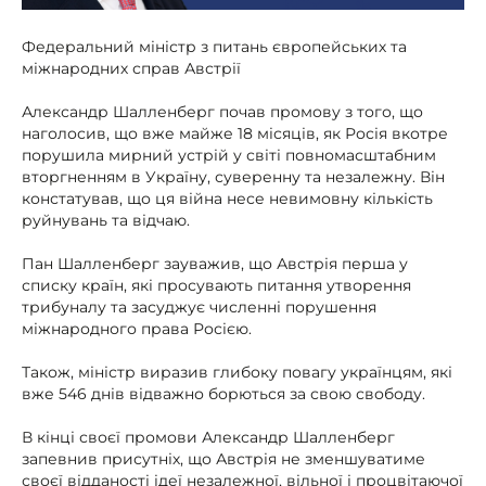
Федеральний міністр з питань європейських та
міжнародних справ Австрії
Александр Шалленберг почав промову з того, що
наголосив, що вже майже 18 місяців, як Росія вкотре
порушила мирний устрій у світі повномасштабним
вторгненням в Україну, суверенну та незалежну. Він
констатував, що ця війна несе невимовну кількість
руйнувань та відчаю.
Пан Шалленберг зауважив, що Австрія перша у
списку країн, які просувають питання утворення
трибуналу та засуджує численні порушення
міжнародного права Росією.
Також, міністр виразив глибоку повагу українцям, які
вже 546 днів відважно борються за свою свободу.
В кінці своєї промови Александр Шалленберг
запевнив присутніх, що Австрія не зменшуватиме
своєї відданості ідеї незалежної, вільної і процвітаючої