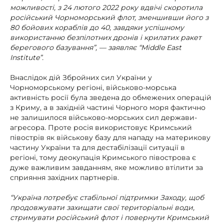
можливості, з 24 лютого 2022 року вдвічі скоротила
російський Чорноморський флот, зменшивши його з
80 бойових кораблів до 40, завдяки успішному
використанню безпілотних дронів і крилатих ракет
берегового базування”, — заявляє “Middle East
Institute”.
Внаслідок дій Збройних сил України у
Чорноморському регіоні, військово-морська
активність росії була зведена до обмежених операцій
з Криму, а в західній частині Чорного моря фактично
не залишилося військово-морських сил держави-
агресора. Проте росія використовує Кримський
півострів як військову базу для нападу на материкову
частину України та для дестабілізації ситуації в
регіоні, тому деокупація Кримського півострова є
дуже важливим завданням, яке можливо втілити за
сприяння західних партнерів.
“Україна потребує стабільної підтримки Заходу, щоб
продовжувати захищати свої територіальні води,
стримувати російський флот і повернути Кримський