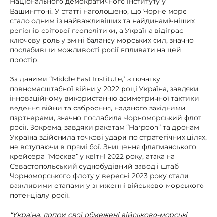
Національного демократичного інституту у
Вашингтоні. У статті наголошено, що Чорне море
стало одним із найважливіших та найдинамічніших
регіонів світової геополітики, а Україна відіграє
ключову роль у зміні балансу морських сил, значно
послабивши можливості росії впливати на цей
простір.
За даними “Middle East Institute,” з початку
повномасштабної війни у 2022 році Україна, завдяки
інноваційному використанню асиметричної тактики
ведення війни та озброєння, наданого західними
партнерами, значно послабила Чорноморський флот
росії. Зокрема, завдяки ракетам “Harpoon” та дронам
Україна здійснила точкові удари по стратегічних цілях,
не вступаючи в прямі бої. Знищення флагманського
крейсера “Москва” у квітні 2022 року, атака на
Севастопольський суднобудівний завод і штаб
Чорноморського флоту у вересні 2023 року стали
важливими етапами у зниженні військово-морського
потенціалу росії.
“Україна, попри свої обмежені військово-морські