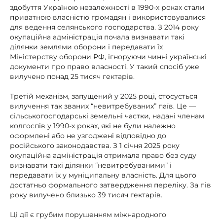
здобуття Україною незалежності в 1990-х роках стали
приватною власністю громадян і використовувалися
для ведення селянського господарства. З 2014 року
окупаційна адміністрація почала визнавати такі
ділянки землями оборони і передавати їх
Міністерству оборони РФ, ігноруючи чинні українські
документи про право власності. У такий спосіб уже
вилучено понад 25 тисяч гектарів.
Третій механізм, запущений у 2025 році, стосується
вилучення так званих “невитребуваних” паїв. Це —
сільськогосподарські земельні частки, надані членам
колгоспів у 1990-х роках, які не були належно
оформлені або не узгоджені відповідно до
російського законодавства. З 1 січня 2025 року
окупаційна адміністрація отримала право без суду
визнавати такі ділянки “невитребуваними” і
передавати їх у муніципальну власність. Для цього
достатньо формального затвердження переліку. За пів
року вилучено близько 39 тисяч гектарів.
Ці дії є грубим порушенням міжнародного