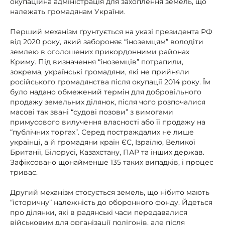
окупаційна адміністрація для захоплення земель, що
належать громадянам України.
Перший механізм ґрунтується на указі президента РФ
від 2020 року, який забороняє “іноземцям” володіти
землею в оголошених прикордонними районах
Криму. Під визначення “іноземців” потрапили,
зокрема, українські громадяни, які не прийняли
російського громадянства після окупації 2014 року. Їм
було надано обмежений термін для добровільного
продажу земельних ділянок, після чого розпочалися
масові так звані “судові позови” з вимогами
примусового вилучення власності або її продажу на
“публічних торгах”. Серед постраждалих не лише
українці, а й громадяни країн ЄС, Ізраїлю, Великої
Британії, Білорусі, Казахстану, ПАР та інших держав.
Зафіксовано щонайменше 135 таких випадків, і процес
триває.
Другий механізм стосується земель, що нібито мають
“історичну” належність до оборонного фонду. Йдеться
про ділянки, які в радянські часи передавалися
військовим для організації полігонів, але після