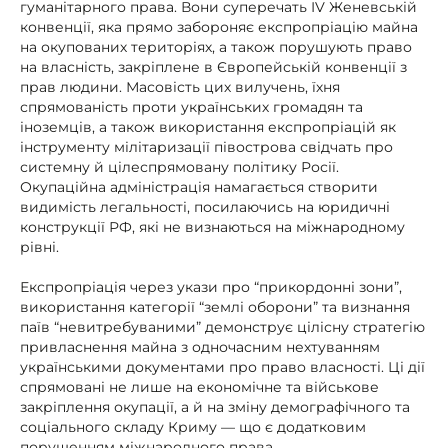
гуманітарного права. Вони суперечать IV Женевській
конвенції, яка прямо забороняє експропріацію майна
на окупованих територіях, а також порушують право
на власність, закріплене в Європейській конвенції з
прав людини. Масовість цих вилучень, їхня
спрямованість проти українських громадян та
іноземців, а також використання експропріацій як
інструменту мілітаризації півострова свідчать про
системну й цілеспрямовану політику Росії.
Окупаційна адміністрація намагається створити
видимість легальності, посилаючись на юридичні
конструкції РФ, які не визнаються на міжнародному
рівні.
Експропріація через укази про “прикордонні зони”,
використання категорії “землі оборони” та визнання
паїв “невитребуваними” демонструє цілісну стратегію
привласнення майна з одночасним нехтуванням
українськими документами про право власності. Ці дії
спрямовані не лише на економічне та військове
закріплення окупації, а й на зміну демографічного та
соціального складу Криму — що є додатковим
порушенням міжнародного права.