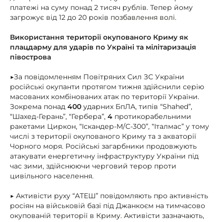
платежі на суму понад 2 тисяч рублів. Тепер йому
загрожує від 12 до 20 років позбавлення волі.
Використання території окупованого Криму як
плацдарму для ударів по Україні та мілітаризація
півострова
▶За повідомленням Повітряних Сил ЗС України
російські окупанти протягом тижня здійснили серію
масованих комбінованих атак по території України.
Зокрема понад
400
ударних БпЛА, типів “Shahed”,
“Шахед-Герань”, “Гербера”,
4
протикорабельними
ракетами Циркон, “Іскандер-М/С-300”, “Італмас” у тому
числі з території окупованого Криму та з акваторії
Чорного моря. Російські загарбники продовжують
атакувати енергетичну інфраструктуру України під
час зими, здійснюючи черговий терор проти
цивільного населення.
▶ Активісти руху “АТЕШ” повідомляють про активність
росіян на військовій базі під Джанкоєм на тимчасово
окупованій території в Криму. Активісти зазначають,