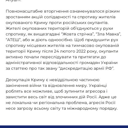
Повномасштабне вторгнення ознаменувалося різким
зростанням акцій солідарності та спротиву жителів
окупованого Криму проти російських окупантів.
Жителі окупованих територій об’єднуються у рухи
спротиву, як вищезгадані “Жовта стрічка”, “Зла Мавка”,
“АТЕШ”, або ж діють одноосібно. Щоб придушити рух
спротиву місцевих жителів на тимчасово окупованій
території Криму після 24 лютого 2022 року, окупанти
активно почали переслідувати та притягати до
адміністративної відповідальності громадян України
за статтею про так звану “дискредитацію армії РФ”.
Деокупація Криму є невіддільною частиною
закінчення війни та відновлення миру. Українці
роблять все можливе, щоб зупинити агресора і
захистити весь світ від злочинних дій Росії. Адже це
не локальна чи регіональна проблема, агресія Росії
несе загрозу всьому світу та міжнародному порядку.