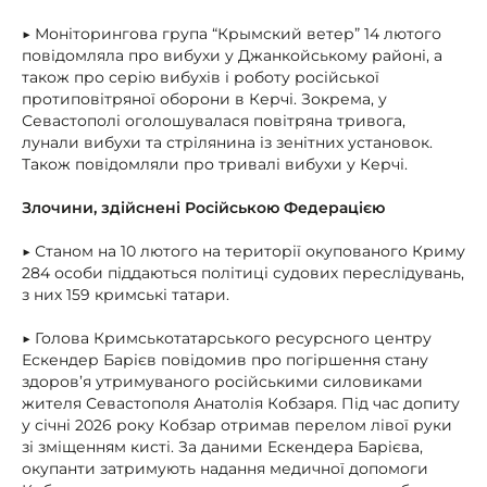
▶ Моніторингова група “Крымский ветер” 14 лютого
повідомляла про вибухи у Джанкойському районі, а
також про серію вибухів і роботу російської
протиповітряної оборони в Керчі. Зокрема, у
Севастополі оголошувалася повітряна тривога,
лунали вибухи та стрілянина із зенітних установок.
Також повідомляли про тривалі вибухи у Керчі.
Злочини, здійснені Російською Федерацією
▶ Станом на 10 лютого на території окупованого Криму
284 особи піддаються політиці судових переслідувань,
з них 159 кримські татари.
▶ Голова Кримськотатарського ресурсного центру
Ескендер Барієв повідомив про погіршення стану
здоров’я утримуваного російськими силовиками
жителя Севастополя Анатолія Кобзаря. Під час допиту
у січні 2026 року Кобзар отримав перелом лівої руки
зі зміщенням кисті. За даними Ескендера Барієва,
окупанти затримують надання медичної допомоги