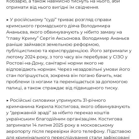
Кобзарю, а також навмисно тиснуть на нього, аби
отримати від нього вигідні їм свідчення.
▶ У російському “суді” триває розгляд справи
кримського громадського діяча Володимира
Ананьєва, якого обвинувачують у нібито замаху на
“главу Криму” Сергія Аксьонова. Володимир Ананьєв
раніше займався земельною реформою,
публіцистикою та юриспруденцією. Його затримали у
лютому 2024 року, з того часу він перебуває у СІЗО у
Ростові-на-Дону, санітарні норми якого не
відповідають нормам. Через незадовільні умови його
стан погіршується, зокрема він погано бачить, має
проблеми із ногами та переміщається за допомогою
палиці, а також страждає від підвищеного тиску.
▶ Російські силовики утримують 31-річного
кримчанина Кирила Костигова, якого обвинувачують
у “державній зраді” за нібито переказ коштів
українським благодійним організаціям. Костигова
затримали 14 липня 2025 року в московському
аеропорту після перевірки його телефону. Підставою
для кримінального переслідування стали зафіксовані