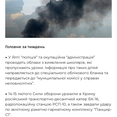
Головне за тиждень
▶ У Ялті “поліція” та окупаційна “адміністрація”
проводять облави з виявлення школярів, які
пропускають уроки. Інформація про таких дітей
направляється до спеціального облікового бланка та
передається до “муніципальної комісії у справах
неповнолітніх”.
▶ 14-15 лютого Сили оборони уразили в Криму
російський транспортно-десантний катер БК-16,
радіолокаційну станцію РСП-10, а також завдали удару
по зенітному ракетно-гарматному комплексу “Панцир-
С1”.