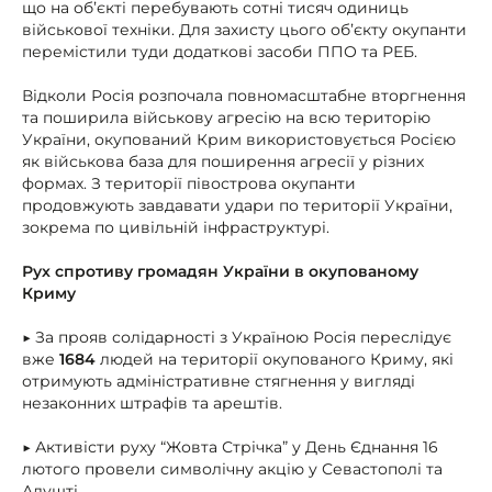
що на обʼєкті перебувають сотні тисяч одиниць
військової техніки. Для захисту цього обʼєкту окупанти
перемістили туди додаткові засоби ППО та РЕБ.
Відколи Росія розпочала повномасштабне вторгнення
та поширила військову агресію на всю територію
України, окупований Крим використовується Росією
як військова база для поширення агресії у різних
формах. З території півострова окупанти
продовжують завдавати удари по території України,
зокрема по цивільній інфраструктурі.
Рух спротиву громадян України в окупованому
Криму
▶ За прояв солідарності з Україною Росія переслідує
вже
1684
людей на території окупованого Криму, які
отримують адміністративне стягнення у вигляді
незаконних штрафів та арештів.
▶ Активісти руху “Жовта Стрічка” у День Єднання 16
лютого провели символічну акцію у Севастополі та
Алушті.