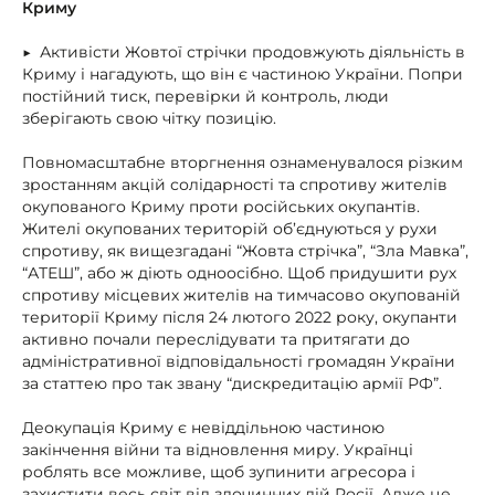
Криму
▶ Активісти Жовтої стрічки продовжують діяльність в
Криму і нагадують, що він є частиною України. Попри
постійний тиск, перевірки й контроль, люди
зберігають свою чітку позицію.
Повномасштабне вторгнення ознаменувалося різким
зростанням акцій солідарності та спротиву жителів
окупованого Криму проти російських окупантів.
Жителі окупованих територій об’єднуються у рухи
спротиву, як вищезгадані “Жовта стрічка”, “Зла Мавка”,
“АТЕШ”, або ж діють одноосібно. Щоб придушити рух
спротиву місцевих жителів на тимчасово окупованій
території Криму після 24 лютого 2022 року, окупанти
активно почали переслідувати та притягати до
адміністративної відповідальності громадян України
за статтею про так звану “дискредитацію армії РФ”.
Деокупація Криму є невіддільною частиною
закінчення війни та відновлення миру. Українці
роблять все можливе, щоб зупинити агресора і
захистити весь світ від злочинних дій Росії. Адже це