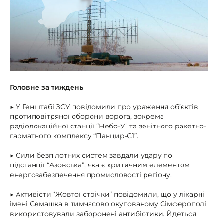
Головне за тиждень
▶ У Генштабі ЗСУ повідомили про ураження об’єктів
протиповітряної оборони ворога, зокрема
радіолокаційної станції “Небо-У” та зенітного ракетно-
гарматного комплексу “Панцир-С1”.
▶ Сили безпілотних систем завдали удару по
підстанції “Азовська”, яка є критичним елементом
енергозабезпечення промисловості регіону.
▶ Активісти “Жовтої стрічки” повідомили, що у лікарні
імені Семашка в тимчасово окупованому Сімферополі
використовували заборонені антибіотики. Йдеться