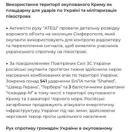
Використання території окупованого Криму як
плацдарму для ударів по Україні та мілітаризація
півострова
▶ Активісти руху “АТЕШ” провели детальну розвідку
ворожого об’єкта на околицях Сімферополя, який
окупанти використовують для контролю радіоетеру
та перехоплення сигналів, щоб виявляти учасників
українського спротиву на півострові.
▶ За повідомленням Повітряних Сил ЗС України
російські окупанти протягом тижня здійснили серію
масованих комбінованих атак по території України.
Зокрема понад
541
ударними БпЛА типів “Shahed”,
“Шахед-Герань”, “Гербера” та
3
балістичними ракетами
“Іскандер-М” в тому числі з території окупованого
Криму та з акваторії Чорного моря. Російські
загарбники продовжують атакувати енергетичну
інфраструктуру України під час зими, здійснюючи
черговий терор проти цивільного населення.
Рух спротиву громадян України в окупованому