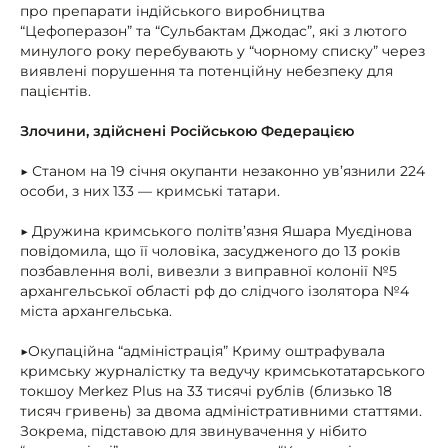
про препарати індійського виробництва
“Цефоперазон” та “Сульбактам Джодас”, які з лютого
минулого року перебувають у “чорному списку” через
виявлені порушення та потенційну небезпеку для
пацієнтів.
Злочини, здійснені Російською Федерацією
▶ Станом на 19 січня окупанти незаконно ув’язнили 224
особи, з них 133 — кримські татари.
▶ Дружина кримського політв’язня Яшара Муєдінова
повідомила, що її чоловіка, засудженого до 13 років
позбавлення волі, вивезли з виправної колонії №5
архангельської області рф до слідчого ізолятора №4
міста архангельська.
▶Окупаційна “адміністрація” Криму оштрафувала
кримську журналістку та ведучу кримськотатарського
токшоу Merkez Plus на 33 тисячі рублів (близько 18
тисяч гривень) за двома адміністративними статтями.
Зокрема, підставою для звинувачення у нібито