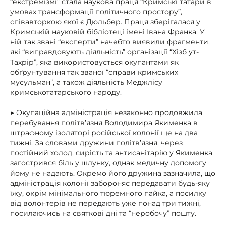
“екстремізмі” стала наукова праця “Кримські татари в
умовах трансформації політичного простору”,
співавторкою якої є Дюльбер. Праця зберігалася у
Кримській науковій бібліотеці імені Івана Франка. У
ній так звані “експерти” начебто виявили фрагменти,
які “виправдовують діяльність” організації “Хізб ут-
Тахрір”, яка використовується окупантами як
обґрунтування так званої “справи кримських
мусульман”, а також діяльність Меджлісу
кримськотатарського народу.
▶ Окупаційна адміністрація незаконно продовжила
перебування політв’язня Володимира Якименка в
штрафному ізоляторі російської колонії ще на два
тижні. За словами дружини політв’язня, через
постійний холод, сирість та антисанітарію у Якименка
загострився біль у шлунку, однак медичну допомогу
йому не надають. Окремо його дружина зазначила, що
адміністрація колонії забороняє передавати будь-яку
їжу, окрім мінімального тюремного пайка, а посилку
від волонтерів не передають уже понад три тижні,
посилаючись на святкові дні та “неробочу” пошту.