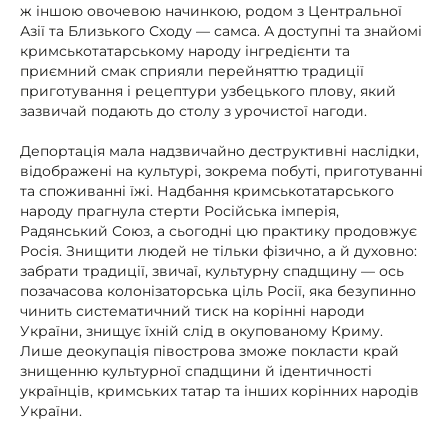
ж іншою овочевою начинкою, родом з Центральної
Азії та Близького Сходу — самса. А доступні та знайомі
кримськотатарському народу інгредієнти та
приємний смак сприяли перейняттю традиції
приготування і рецептури узбецького плову, який
зазвичай подають до столу з урочистої нагоди.
Депортація мала надзвичайно деструктивні наслідки,
відображені на культурі, зокрема побуті, приготуванні
та споживанні їжі. Надбання кримськотатарського
народу прагнула стерти Російська імперія,
Радянський Союз, а сьогодні цю практику продовжує
Росія. Знищити людей не тільки фізично, а й духовно:
забрати традиції, звичаї, культурну спадщину — ось
позачасова колонізаторська ціль Росії, яка безупинно
чинить систематичний тиск на корінні народи
України, знищує їхній слід в окупованому Криму.
Лише деокупація півострова зможе покласти край
знищенню культурної спадщини й ідентичності
українців, кримських татар та інших корінних народів
України.