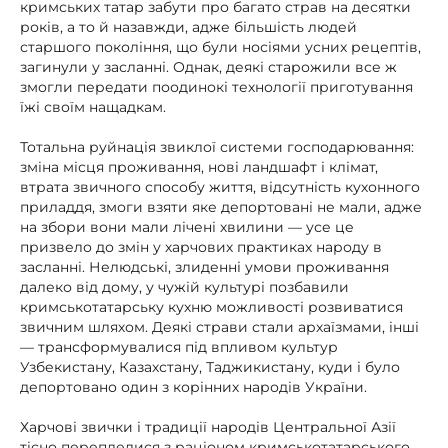
кримських татар забути про багато страв на десятки
років, а то й назавжди, адже більшість людей
старшого покоління, що були носіями усних рецептів,
загинули у засланні. Однак, деякі старожили все ж
змогли передати поодинокі технології приготування
їжі своїм нащадкам.
Тотальна руйнація звиклої системи господарювання:
зміна місця проживання, нові ландшафт і клімат,
втрата звичного способу життя, відсутність кухонного
приладдя, змоги взяти яке депортовані не мали, адже
на збори вони мали лічені хвилини — усе це
призвело до змін у харчових практиках народу в
засланні. Нелюдські, злиденні умови проживання
далеко від дому, у чужій культурі позбавили
кримськотатарську кухню можливості розвиватися
звичним шляхом. Деякі страви стали архаїзмами, інші
— трансформувалися під впливом культур
Узбекистану, Казахстану, Таджикистану, куди і було
депортовано один з корінних народів України.
Харчові звички і традиції народів Центральної Азії
тісно переплелися з раціоном кримськотатарського