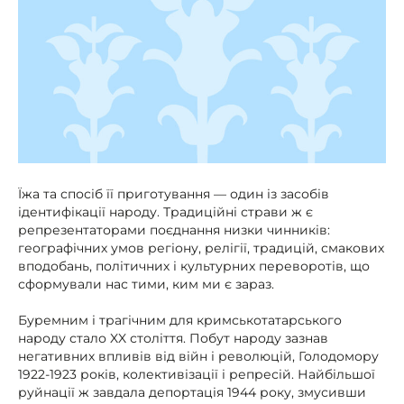
Їжа та спосіб її приготування — один із засобів
ідентифікації народу. Традиційні страви ж є
репрезентаторами поєднання низки чинників:
географічних умов регіону, релігії, традицій, смакових
вподобань, політичних і культурних переворотів, що
сформували нас тими, ким ми є зараз.
Буремним і трагічним для кримськотатарського
народу стало XX століття. Побут народу зазнав
негативних впливів від війн і революцій, Голодомору
1922-1923 років, колективізації і репресій. Найбільшої
руйнації ж завдала депортація 1944 року, змусивши