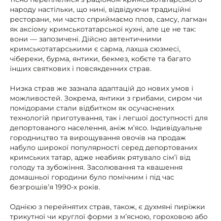
народу настільки, що нині, відвідуючи традиційні
ресторани, ми часто сприймаємо плов, самсу, лагман
як аксіому кримськотатарської кухні, але це не так:
вони — запозичені. Дійсно автентичними
кримськотатарськими є сарма, лахша сюзмесі,
чібереки, бурма, янтики, бекмез, кобєте та багато
інших святкових і повсякденних страв.
Низка страв же зазнала адаптацій до нових умов і
можливостей. Зокрема, янтики з грибами, сиром чи
помідорами стали відбитком як осучаснених
технологій приготування, так і легшої доступності для
депортованого населення, аніж м’ясо. Індивідуальне
городництво та вирощування овочів на продаж
набуло широкої популярності серед депортованих
кримських татар, адже неабияк рятувало сім’ї від
голоду та зубожіння. Засолювання та квашення
домашньої городини було помічним і під час
безгрошів’я 1990-х років.
Однією з перейнятих страв, також, є духмяні пиріжки
трикутної чи круглої форми з м’ясною, гороховою або