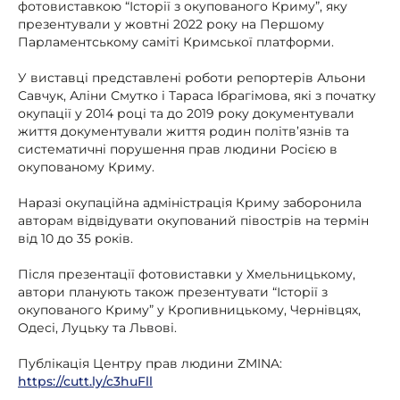
фотовиставкою “Історії з окупованого Криму”, яку
презентували у жовтні 2022 року на Першому
Парламентському саміті Кримської платформи.
У виставці представлені роботи репортерів Альони
Савчук, Аліни Смутко і Тараса Ібрагімова, які з початку
окупації у 2014 році та до 2019 року документували
життя документували життя родин політв’язнів та
систематичні порушення прав людини Росією в
окупованому Криму.
Наразі окупаційна
адміністрація Криму заборонила
авторам відвідувати окупований півострів на термін
від 10 до 35 років.
Після презентації фотовиставки у Хмельницькому,
автори планують також презентувати “Історії з
окупованого Криму” у Кропивницькому, Чернівцях,
Одесі, Луцьку та Львові.
Публікація Центру прав людини ZMINA:
https://cutt.ly/c3huFll