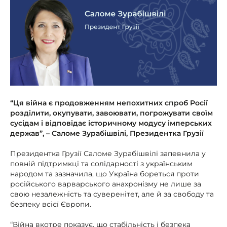
“Ця війна є продовженням непохитних спроб Росії
розділити, окупувати, завоювати, погрожувати своїм
сусідам і відповідає історичному модусу імперських
держав”, – Саломе Зурабішвілі, Президентка Грузії
Президентка Грузії Саломе Зурабішвілі запевнила у
повній підтримкці та солідарності з українським
народом та зазначила, що Україна бореться проти
російського варварського анахронізму не лише за
свою незалежність та суверенітет, але й за свободу та
безпеку всієї Європи.
“Війна вкотре показує, що стабільність і безпека