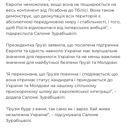
Європи неможлива, якщо вона не поширюється на
весь континент від Лісабона до Тбілісі. Вона також
демонструє, що деокупація всіх територій є
абсолютною передумовою миру і стабільності, і того,
щоб Росія відмовилася від імперських амбіцій”, –
підкреслила Саломе Зурабішвілі.
Президентка Грузії заявила, що посилена підтримка
Європи та єдність навколо України має вирішальне
значення для перемоги України та не менш важливе
значення для майбутньої безпеки Грузії та Молдови.
“Я переконана, що Грузія повинна і сподівається, що
вона отримає статус кандидата і приєднається до
України та Молдови на нашому спільному
прискореному шляху до європейської інтеграції”, –
додала Саломе Зурабішвілі.
“Грузія буде з вами, так само як і зараз. Хай живе
незалежна Україна!”, – підсумувала Саломе
Зурабішвілі.