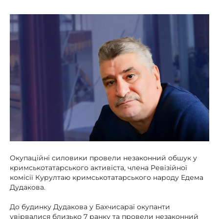
Окупаційні силовики провели незаконний обшук у
кримськотатарського активіста, члена Ревізійної
комісії Курултаю кримськотатарського народу Едема
Дудакова.
До будинку Дудакова у Бахчисараї окупанти
увірвалися близько 7 ранку та провели незаконний