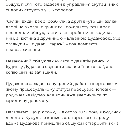
обшук, після чого відвезли в управління окупаційних
силових структур у Сімферополі.
“Скляні вхідні двері розбили, а другі внутрішні залізні
двері не змогли відчинити і почали стукати. Коли
проводили обшук, частина співробітників ходила з
ним, а частина з дружиною – Ельвіною Дудаковою. Усе
оглянули – і підвал, і гараж”, – повідомляють
правозахисники.
Незаконний обшук закінчився о дев’ятій ранку. У
будинку Дудакова окупанти склали “протокол”, але
копію сім’ї не залишили.
Дудаков страждає на цукровий діабет і гіпертонію. У
якому процесуальному статусі перебуває чоловік —
родичам невідомо, але вони вже звернулися по
юридичну допомогу.
Нагадаємо, що рік тому, 17 лютого 2023 року в будинок
делегата Курултаю кримськотатарського народу
Едема Дудакова прийшли з обшуком співробітники з