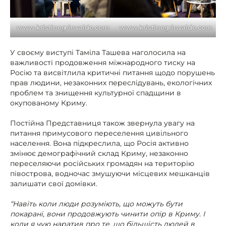
www.kristinegrinvalde.com
www.kristinegrinvalde.com
У своєму виступі Таміла Ташева наголосила на
важливості продовження міжнародного тиску на
Росію та висвітлила критичні питання щодо порушень
прав людини, незаконних переслідувань, екологічних
проблем та знищення культурної спадщини в
окупованому Криму.
Постійна Представниця також звернула увагу на
питання примусового переселення цивільного
населення. Вона підкреслила, що Росія активно
змінює демографічний склад Криму, незаконно
переселяючи російських громадян на територію
півострова, водночас змушуючи місцевих мешканців
залишати свої домівки.
“Навіть коли люди розуміють, що можуть бути
покарані, вони продовжують чинити опір в Криму. І
коли я чую наратив про те, що більшість людей в