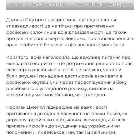
www.kristinegrinvalde.com
www.kristinegrinvalde.com
Дарина Підгорна підкреслила, що відновлення
справедливості це не тільки про притягнення
російських злочинців до відповідальності, це також
про реінтеграцію жертв. Зокрема, про забезпечення їх
прав, особистої безпеки та фінансової компенсації.
Крім того, вона наголосила, що важливе питання про,
яке варто говорити — це дотримання рівності та прав
всіх жертв російської агресії, незалежно, чи вони
були змушені понад вже десять років виживати в
російській окупації, чи через переслідування з боку
російського окупаційного режиму, виїхали на
материкову частину України, чи за кордон.
Наріман Джелял підкреслив на важливості
притягнення до відповідальності не тільки Росію, як
державу, російських військових злочинців, а й всіх
причетних росіян до знущання над українськими
полоненими, як військовими, так і цивільними.