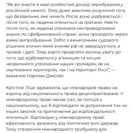
“Як ви знаєте я маю особистий досвід перебування у
російській неволі. Тому дуже важливе розуміння того,
що беззаконня, яке чинить Росія, воно відбувається і
після того, як людина опиниться за ґратами. Навіть
після того, як людина отримала несправедливий
вирок по сфабрикованій справі, вона проходить через
важкі випробування. Тобто з винесенням судового
рішення злочин який вчиняє рф не завершується, а
триває і далі. Тому варто приділяти велику увагу до
того, що відбувається у вʼязницях та місцях
незаконного утримання наших громадян, як на
окупованих територіях, так і на території Росії”,
—
зазначив Наріман Джелял.
Крістіне Ліце зауважила, що міжнародне право на
відміну від національного права децентралізоване. У
міжнародному праві немає сил, як поліція у
національному, що б відповідало за дотримання тих чи
інших законів та притягнення до відповідальності
злочинців. Відповідно у міжнародному праві
ефективність залежить від політичної волі держав.
Тому створення міжнародного трибуналу для