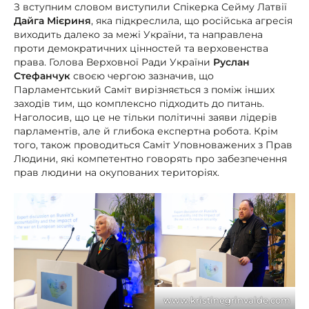
З вступним словом виступили Спікерка Сейму Латвії
Дайга Мієриня
, яка підкреслила, що російська агресія
виходить далеко за межі України, та направлена
проти демократичних цінностей та верховенства
права. Голова Верховної Ради України
Руслан
Стефанчук
своєю чергою зазначив, що
Парламентський Саміт вирізняється з поміж інших
заходів тим, що комплексно підходить до питань.
Наголосив, що це не тільки політичні заяви лідерів
парламентів, але й глибока експертна робота. Крім
того, також проводиться Саміт Уповноважених з Прав
Людини, які компетентно говорять про забезпечення
прав людини на окупованих територіях.
www.kristinegrinvalde.com