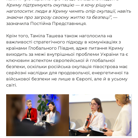
Криму підтримують окупацію — я хочу рішуче
наголосити: люди в Криму чинять опір окупації, навіть
знаючи про загрозу своєму життю та безпеці”,
—
зазначила Постійна Представниця.
Крім того, Таміла Ташева також наголосила на
важливості стратегічного підходу в комунікаціях з
країнами Глобального Півдня, адже питання Криму
виходить за межі внутрішньої проблеми України та є
ключовим аспектом європейської й глобальної
безпеки, оскільки російська окупація півострова має
серйозні наслідки для продовольчої, енергетичної та
військової безпеки не лише в Європі, але й в усьому
світі.