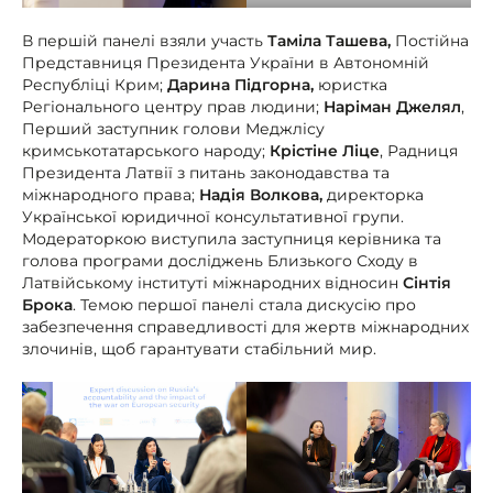
В першій панелі взяли участь
Таміла Ташева,
Постійна
Представниця Президента України в Автономній
Республіці Крим;
Дарина Підгорна,
юристка
Регіонального центру прав людини;
Наріман Джелял
,
Перший заступник голови Меджлісу
кримськотатарського народу;
Крістіне Ліце
, Радниця
Президента Латвії з питань законодавства та
міжнародного права;
Надія Волкова,
директорка
Української юридичної консультативної групи.
Модераторкою виступила заступниця керівника та
голова програми досліджень Близького Сходу в
Латвійському інституті міжнародних відносин
Сінтія
Брока
. Темою першої панелі стала дискусію про
забезпечення справедливості для жертв міжнародних
злочинів, щоб гарантувати стабільний мир.