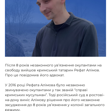
Після 8 років незаконного ув’язнення окупантами на
свободу вийшов кримський татарин Рефат Алімов.
Про це повідомив його адвокат.
У 2016 році Рефата Алімова було незаконно
звинувачено окупантами у так званій “справі
кримських мусульман”. Тоді російський суд в ростові-
на-дону виніс Алімову рішення про його незаконне
засудження до 8 років ув’язнення у колонії загального
режиму.